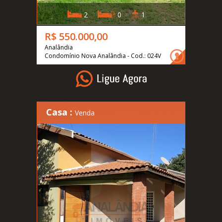
2
0
1
R$ 550.000,00
Analândia
Condomínio Nova Analândia - Cod.: 024V
Casa :
Venda