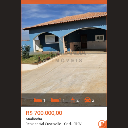
1
1
2
2
R$ 700.000,00
Analândia
Residencial Cuscoville - Cod.: 079V