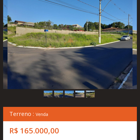
Cadastre
seu
Imóvel
Simulador
Financeiro
Localização
Contato
Terreno :
Venda
R$ 165.000,00