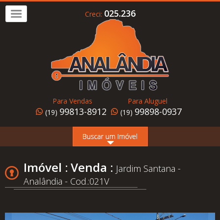
025.236
Creci:
Imóvel
a
Venda
Imóvel
para
Para Vendas
Para Aluguel
Alugar
99813-8912
99898-0937
(19)
(19)
Home
Page
Quem
Imóvel : Venda :
Jardim Santana -
Somos
Analândia - Cod.:021V
Conheça
Analândia