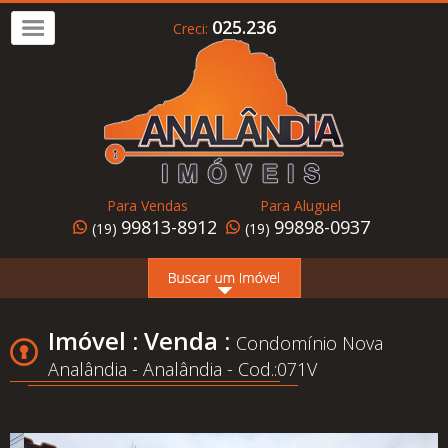
025.236
Creci:
Imóvel
a
Venda
Imóvel
para
Para Vendas
Para Aluguel
Alugar
99813-8912
99898-0937
(19)
(19)
Home
Page
Quem
Imóvel : Venda :
Condomínio Nova
Somos
Analândia - Analândia - Cod.:071V
Conheça
Analândia