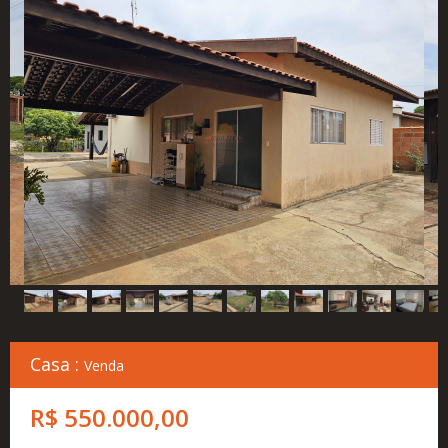
Cadastre
seu
Imóvel
Simulador
Financeiro
Localização
Contato
Casa :
Venda
R$ 550.000,00