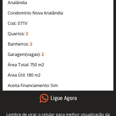
Analândia
Condomínio Nova Analândia
Cod.: 071V
Quartos:
2
Banheiros:
2
Garagem(vagas):
2
Área Total: 750 m2
Área Útil: 180 m2
Aceita Financiamento: Sim
Lembre de virar o celular para melhor visualização da