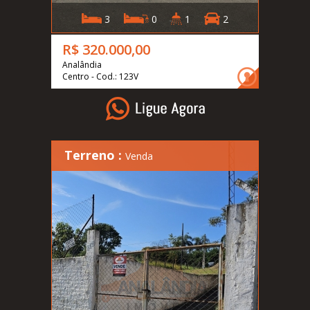
3
0
1
2
R$ 320.000,00
Analândia
Centro - Cod.: 123V
Terreno :
Venda