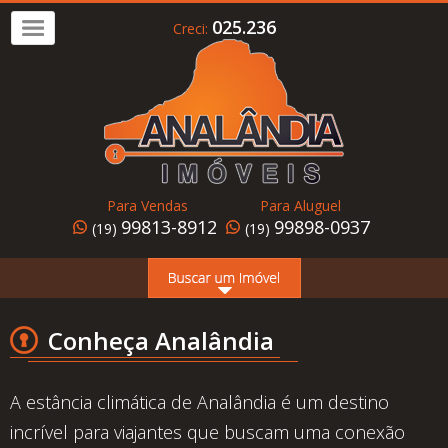
025.236
Creci:
Imóvel
a
Venda
Imóvel
para
Para Vendas
Para Aluguel
Alugar
99813-8912
99898-0937
(19)
(19)
Home
Page
Quem
Conheça Analândia
Somos
Conheça
A estância climática de Analândia é um destino
Analândia
incrível para viajantes que buscam uma conexão