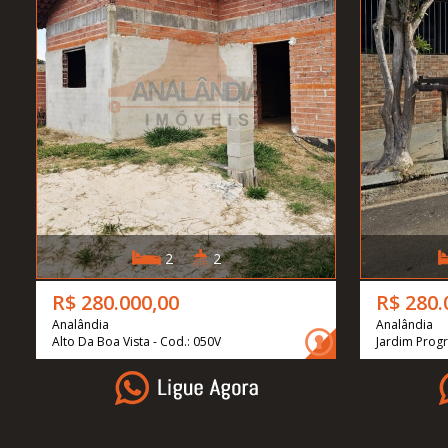
2
2
R$ 280.000,00
R$ 280.
Analândia
Analândia
Alto Da Boa Vista - Cod.: 050V
Jardim Progr