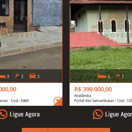
3
2
2
2
1
000,00
R$ 399.000,00
Analândia
esso - Cod.: 046V
Portal das Samambaias - Cod.: 10