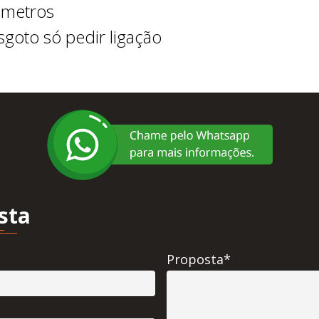
 metros
sgoto só pedir ligação
sta
Proposta*