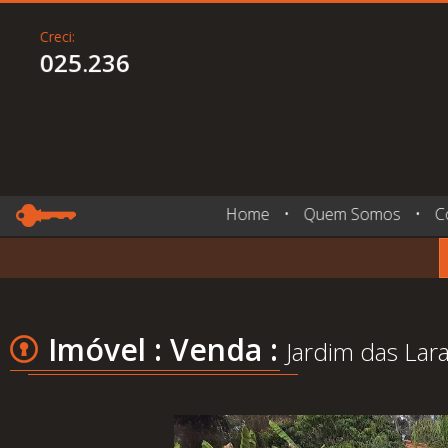
Creci:
025.236
Home
•
Quem Somos
•
C
Imóvel : Venda :
Jardim das Lara