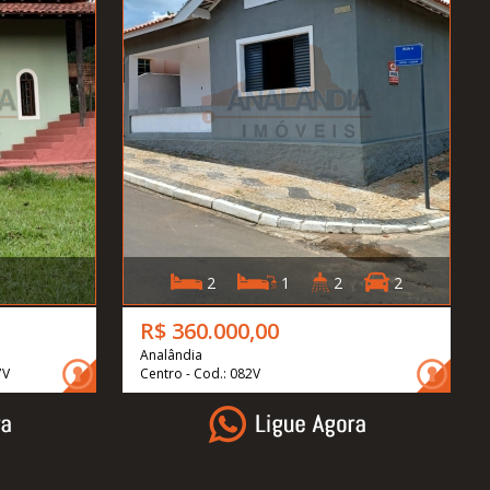
2
1
2
2
R$ 360.000,00
Analândia
7V
Centro - Cod.: 082V