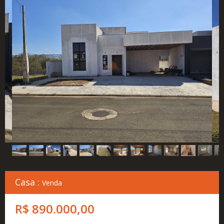
Cadastre
seu
Imóvel
Simulador
Financeiro
Localização
Contato
Casa :
Venda
R$ 890.000,00