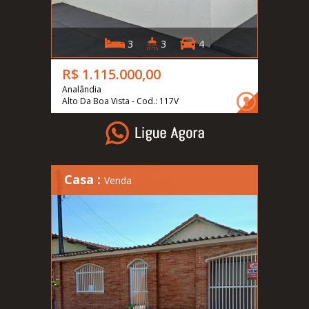
3
3
4
R$ 1.115.000,00
Analândia
Alto Da Boa Vista - Cod.: 117V
Casa :
Venda