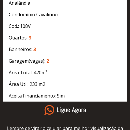
Analândia
Condomínio Cavalinno
Cod.: 108V
Quartos:
3
Banheiros:
3
Garagem(vagas):
2
Área Total: 420m²
Área Útil: 233 m2
Aceita Financiamento: Sim
Lembre de virar o celular para melhor visualização da