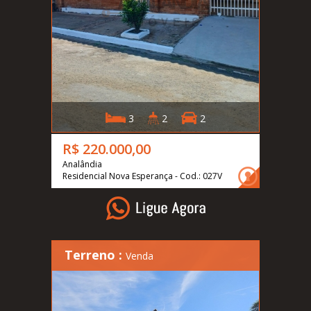
3
2
2
R$ 220.000,00
Analândia
Residencial Nova Esperança - Cod.: 027V
Terreno :
Venda