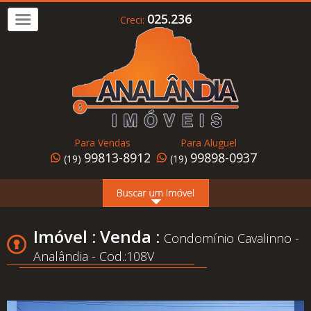
025.236
Creci:
Imóvel
a
Venda
Imóvel
para
Para Vendas
Para Aluguel
Alugar
99813-8912
99898-0937
(19)
(19)
Home
Page
Quem
Imóvel : Venda :
Condomínio Cavalinno -
Somos
Analândia - Cod.:108V
Conheça
Analândia