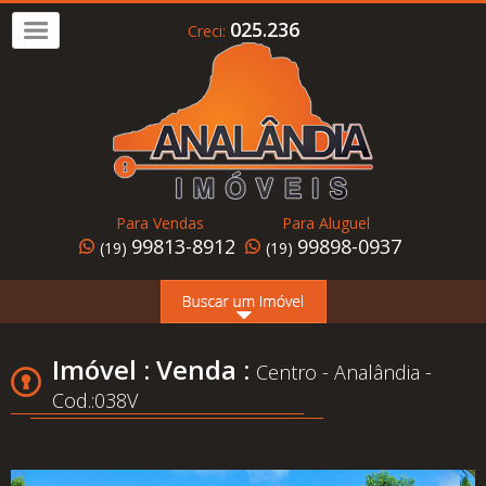
025.236
Creci:
Imóvel
a
Venda
Imóvel
para
Para Vendas
Para Aluguel
Alugar
99813-8912
99898-0937
(19)
(19)
Home
Page
Quem
Imóvel : Venda :
Centro - Analândia -
Somos
Cod.:038V
Conheça
Analândia