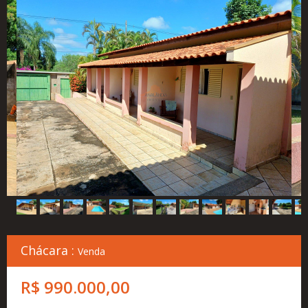
Cadastre
seu
Imóvel
Simulador
Financeiro
Localização
Contato
Chácara :
Venda
R$ 990.000,00