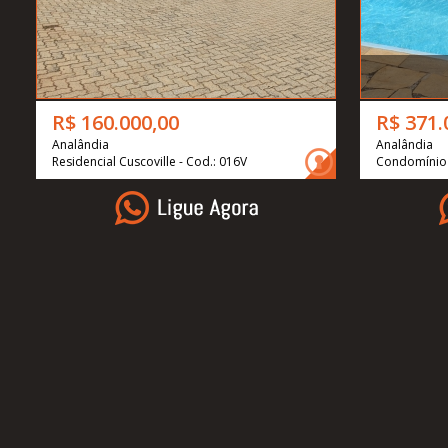
R$ 160.000,00
R$ 371.
Analândia
Analândia
Residencial Cuscoville - Cod.: 016V
Condomínio 