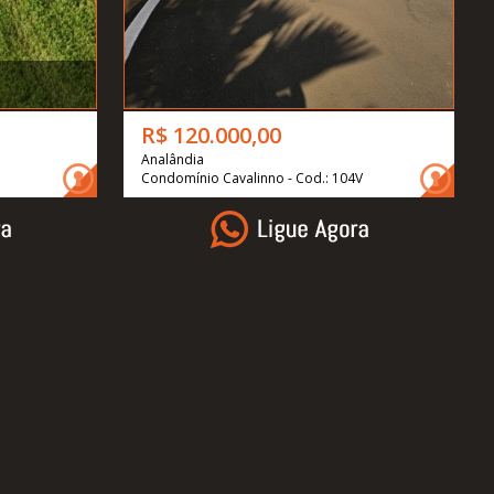
R$ 120.000,00
Analândia
Condomínio Cavalinno - Cod.: 104V