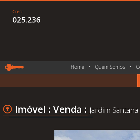
Creci:
025.236
Home
•
Quem Somos
•
C
Imóvel : Venda :
Jardim Santana