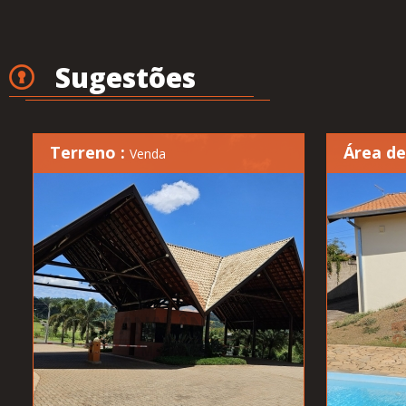
Sugestões
Terreno :
Área de
Venda