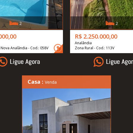
2
2
000,00
R$ 2.250.000,00
Analândia
Nova Analândia - Cod.: 058V
Zona Rural - Cod.: 113V
Casa :
Venda