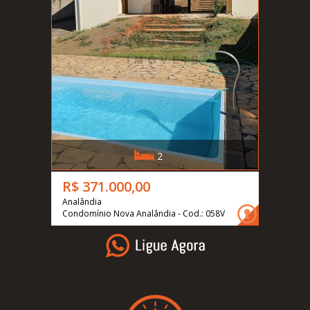
2
R$ 371.000,00
Analândia
Condomínio Nova Analândia - Cod.: 058V