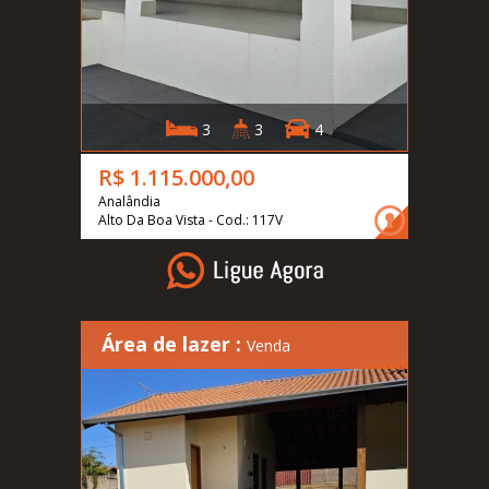
3
3
4
R$ 1.115.000,00
Analândia
Alto Da Boa Vista - Cod.: 117V
Área de lazer :
Venda