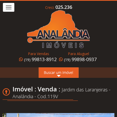
025.236
Creci:
Imóvel
a
Venda
Imóvel
para
Para Vendas
Para Aluguel
Alugar
99813-8912
99898-0937
(19)
(19)
Home
Page
Quem
Imóvel : Venda :
Jardim das Laranjeiras -
Somos
Analândia - Cod.:119V
Conheça
Analândia