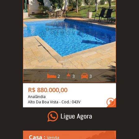
2
3
3
R$ 880.000,00
Analândia
Alto Da Boa Vista - Cod.: 043V
Casa :
Venda