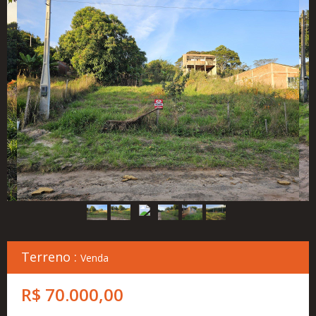
Cadastre
seu
Imóvel
Simulador
Financeiro
Localização
Contato
Terreno :
Venda
R$ 70.000,00