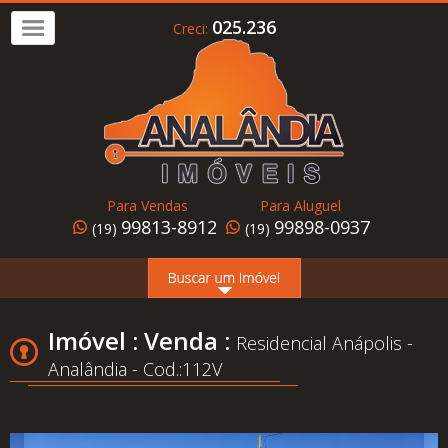
025.236
Creci:
Imóvel
a
Venda
Imóvel
para
Para Vendas
Para Aluguel
Alugar
99813-8912
99898-0937
(19)
(19)
Home
Page
Quem
Imóvel : Venda :
Residencial Anápolis -
Somos
Analândia - Cod.:112V
Conheça
Analândia