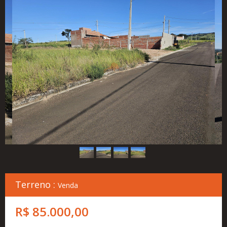
Cadastre
seu
Imóvel
Simulador
Financeiro
Localização
Contato
Terreno :
Venda
R$ 85.000,00