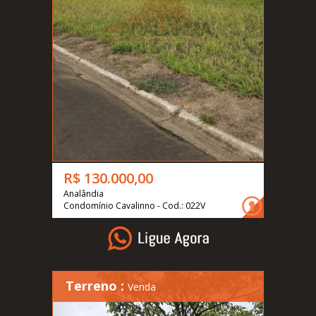
R$ 130.000,00
Analândia
Condomínio Cavalinno - Cod.: 022V
Terreno :
Venda