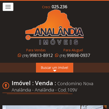
025.236
Creci:
Imóvel
a
Venda
Imóvel
para
Para Vendas
Para Aluguel
Alugar
99813-8912
99898-0937
(19)
(19)
Home
Page
Quem
Imóvel : Venda :
Condomínio Nova
Somos
Analândia - Analândia - Cod.:109V
Conheça
Analândia