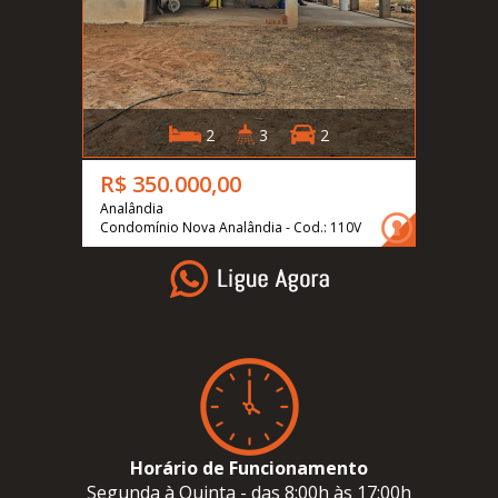
2
3
2
R$ 350.000,00
Analândia
Condomínio Nova Analândia - Cod.: 110V
Horário de Funcionamento
Segunda à Quinta - das 8:00h às 17:00h