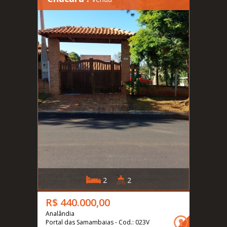
2
2
R$ 440.000,00
Analândia
Portal das Samambaias - Cod.: 023V