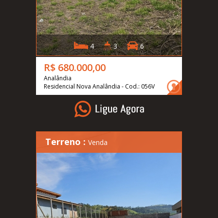
4
3
6
R$ 680.000,00
Analândia
Residencial Nova Analândia - Cod.: 056V
Terreno :
Venda