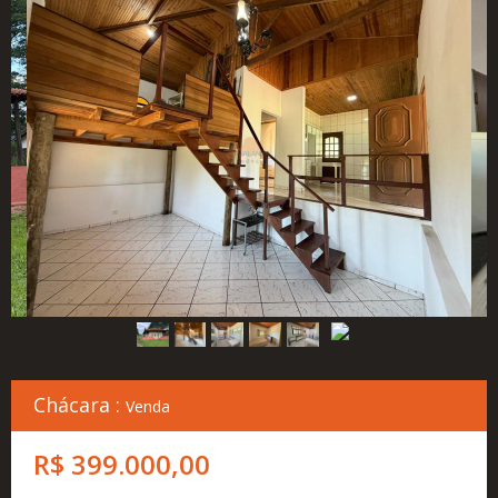
Cadastre
seu
Imóvel
Simulador
Financeiro
Localização
Contato
Chácara :
Venda
R$ 399.000,00