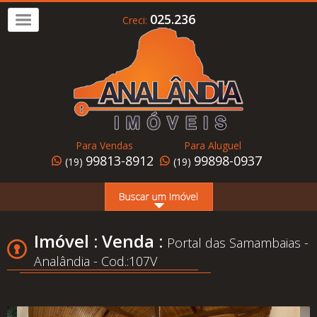
025.236
Creci:
Imóvel
a
Venda
Imóvel
para
Para Vendas
Para Aluguel
Alugar
99813-8912
99898-0937
(19)
(19)
Home
Page
Quem
Imóvel : Venda :
Portal das Samambaias -
Somos
Analândia - Cod.:107V
Conheça
Analândia