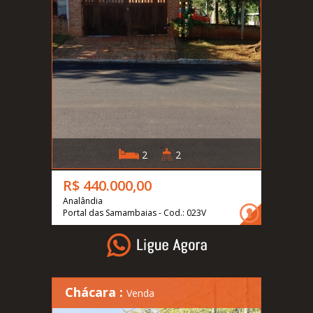
2
2
R$ 440.000,00
Analândia
Portal das Samambaias - Cod.: 023V
Chácara :
Venda