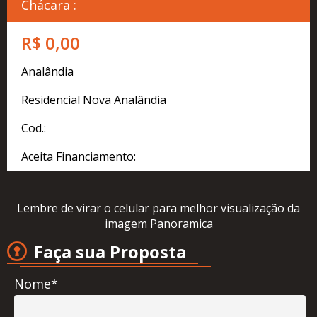
Cadastre
Chácara :
seu
Imóvel
R$ 0,00
Simulador
Analândia
Financeiro
Residencial Nova Analândia
Localização
Cod.:
Contato
Aceita Financiamento:
Lembre de virar o celular para melhor visualização da
imagem Panoramica
Faça sua Proposta
Nome*