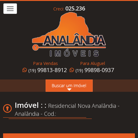
025.236
Creci:
Imóvel
a
Venda
Imóvel
para
Para Vendas
Para Aluguel
Alugar
99813-8912
99898-0937
(19)
(19)
Home
Page
Quem
Imóvel : :
Residencial Nova Analândia -
Somos
Analândia - Cod.:
Conheça
Analândia