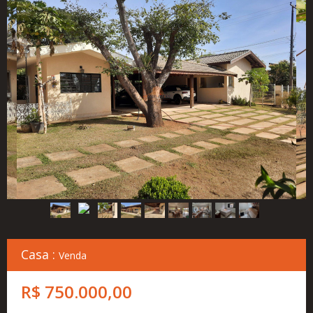
Cadastre
seu
Imóvel
Simulador
Financeiro
Localização
Contato
Casa :
Venda
R$ 750.000,00