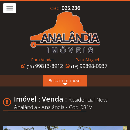
025.236
Creci:
Imóvel
a
Venda
Imóvel
para
Para Vendas
Para Aluguel
Alugar
99813-8912
99898-0937
(19)
(19)
Home
Page
Quem
Imóvel : Venda :
Residencial Nova
Somos
Analândia - Analândia - Cod.:081V
Conheça
Analândia