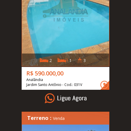
2
1
3
R$ 590.000,00
Analândia
Jardim Santo Antônio - Cod.: 031V
Terreno :
Venda