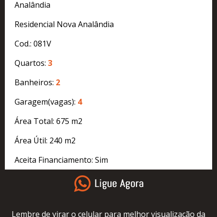
Analândia
Residencial Nova Analândia
Cod.: 081V
Quartos:
3
Banheiros:
2
Garagem(vagas):
4
Área Total: 675 m2
Área Útil: 240 m2
Aceita Financiamento: Sim
Lembre de virar o celular para melhor visualização da