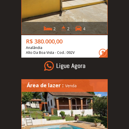
2
2
4
R$ 380.000,00
Analândia
Alto Da Boa Vista - Cod.: 092V
Área de lazer :
Venda