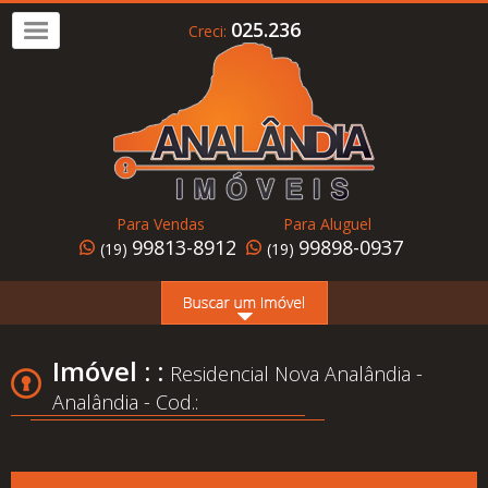
025.236
Creci:
Imóvel
a
Venda
Imóvel
para
Para Vendas
Para Aluguel
Alugar
99813-8912
99898-0937
(19)
(19)
Home
Page
Quem
Imóvel : :
Residencial Nova Analândia -
Somos
Analândia - Cod.:
Conheça
Analândia