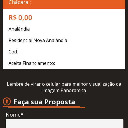
Cadastre
Chácara :
seu
Imóvel
R$ 0,00
Simulador
Analândia
Financeiro
Residencial Nova Analândia
Localização
Cod.:
Contato
Aceita Financiamento:
Lembre de virar o celular para melhor visualização da
imagem Panoramica
Faça sua Proposta
Nome*