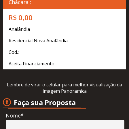
Cadastre
Chácara :
seu
Imóvel
R$ 0,00
Simulador
Analândia
Financeiro
Residencial Nova Analândia
Localização
Cod.:
Contato
Aceita Financiamento:
Lembre de virar o celular para melhor visualização da
imagem Panoramica
Faça sua Proposta
Nome*