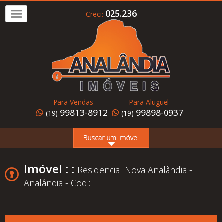
025.236
Creci:
Imóvel
a
Venda
Imóvel
para
Para Vendas
Para Aluguel
Alugar
99813-8912
99898-0937
(19)
(19)
Home
Page
Quem
Imóvel : :
Residencial Nova Analândia -
Somos
Analândia - Cod.:
Conheça
Analândia