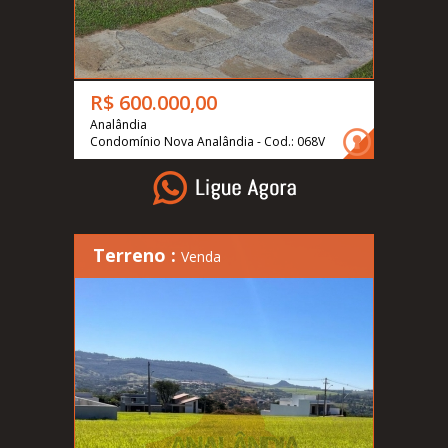
R$ 600.000,00
Analândia
Condomínio Nova Analândia - Cod.: 068V
Terreno :
Venda