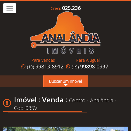
025.236
Creci:
Imóvel
a
Venda
Imóvel
para
Para Vendas
Para Aluguel
Alugar
99813-8912
99898-0937
(19)
(19)
Home
Page
Quem
Imóvel : Venda :
Centro - Analândia -
Somos
Cod.:035V
Conheça
Analândia