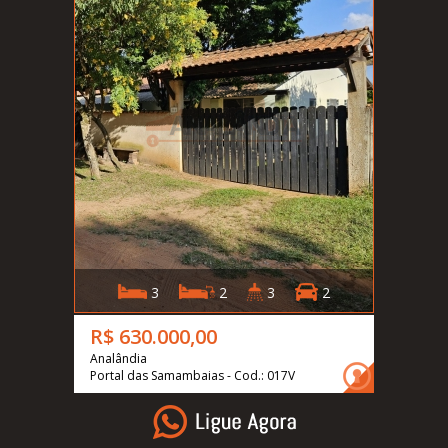
3
2
3
2
R$ 630.000,00
Analândia
Portal das Samambaias - Cod.: 017V