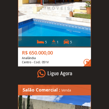
5
1
5
R$ 650.000,00
Analândia
Centro - Cod.: 051V
Salão Comercial :
Venda