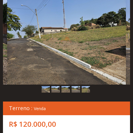
Cadastre
seu
Imóvel
Simulador
Financeiro
Localização
Contato
Terreno :
Venda
R$ 120.000,00