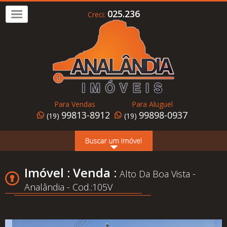
025.236
Creci:
Imóvel
a
Venda
Imóvel
para
Para Vendas
Para Aluguel
Alugar
99813-8912
99898-0937
(19)
(19)
Home
Page
Quem
Imóvel : Venda :
Alto Da Boa Vista -
Somos
Analândia - Cod.:105V
Conheça
Analândia