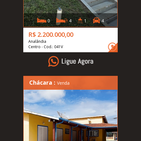
0
4
1
4
R$ 2.200.000,00
Analândia
Centro - Cod.: 041V
Chácara :
Venda