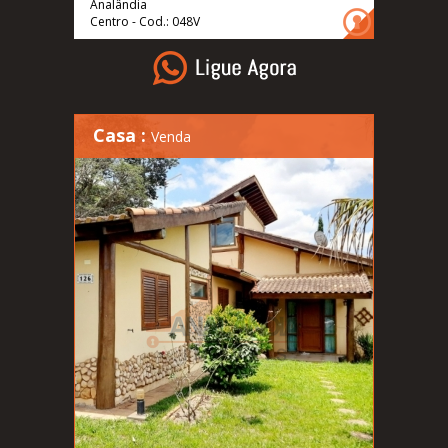
Analândia
Centro - Cod.: 048V
Casa :
Venda