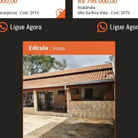
000,00
R$ 795.000,00
Analândia
aranjeiras - Cod.: 011V
Alto Da Boa Vista - Cod.: 077V
Edícula :
Venda