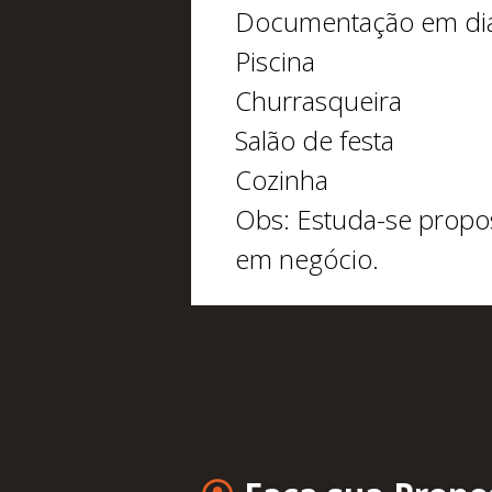
Documentação em di
Piscina
Churrasqueira
Salão de festa
Cozinha
Obs: Estuda-se propos
em negócio.