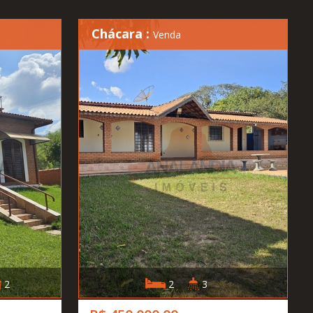
Chácara :
Venda
2
2
3