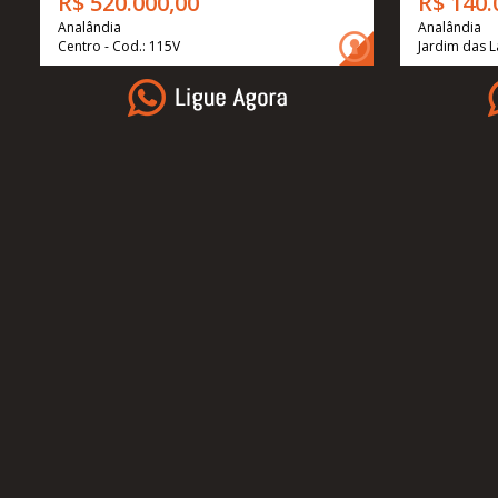
R$ 520.000,00
R$ 140.
Analândia
Analândia
Centro - Cod.: 115V
Jardim das L