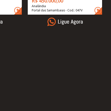
R$ 450.000,00
Analândia
Portal das Samambaias - Cod.: 047V