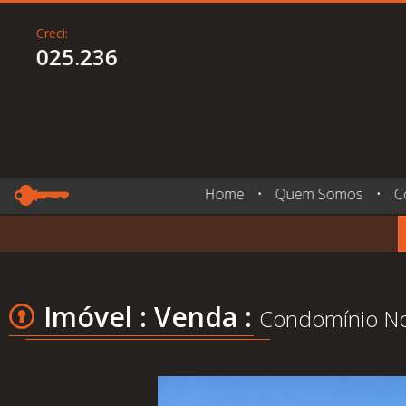
Creci:
025.236
Home
•
Quem Somos
•
C
Imóvel : Venda :
Condomínio Nov