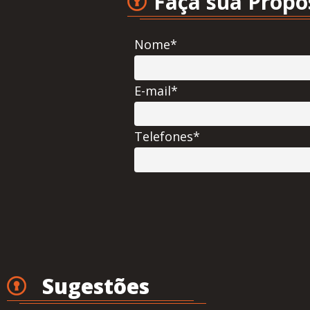
Faça sua Propo
Nome*
E-mail*
Telefones*
Sugestões