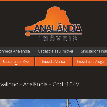
onheça Analândia
•
Cadastre seu Imóvel
•
Simulador Fina
alinno - Analândia - Cod.:104V