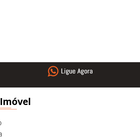
 Imóvel
o
a