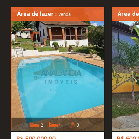
Área de lazer :
Área de
Venda
2
1
3
R$ 590.000,00
R$ 600.