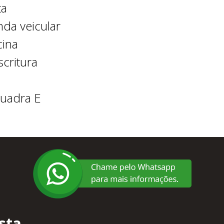
ta
nda veicular
cina
critura
quadra E
sta