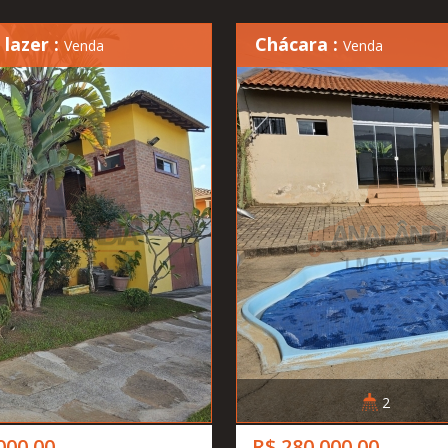
 lazer :
Chácara :
Venda
Venda
2
000,00
R$ 280.000,00