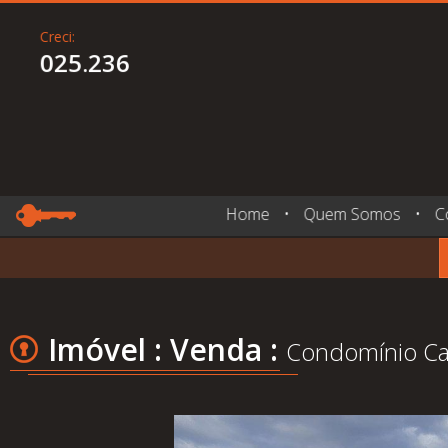
Creci:
025.236
Home
•
Quem Somos
•
C
Imóvel : Venda :
Condomínio Cav