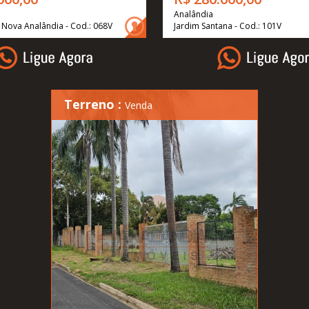
Analândia
Nova Analândia - Cod.: 068V
Jardim Santana - Cod.: 101V
Terreno :
Venda