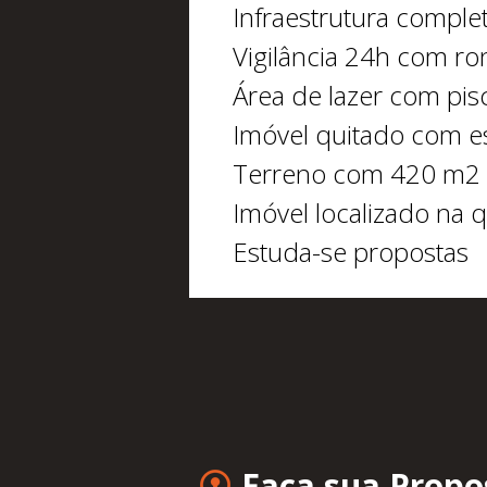
Infraestrutura comple
Vigilância 24h com ro
Área de lazer com pis
Imóvel quitado com es
Terreno com 420 m2
Imóvel localizado na 
Estuda-se propostas
Faça sua Propo