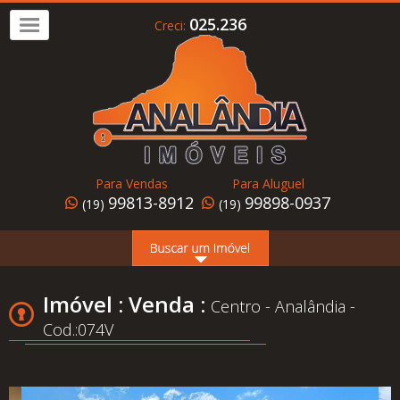
025.236
Creci:
Imóvel
a
Venda
Imóvel
para
Para Vendas
Para Aluguel
Alugar
99813-8912
99898-0937
(19)
(19)
Home
Page
Quem
Imóvel : Venda :
Centro - Analândia -
Somos
Cod.:074V
Conheça
Analândia