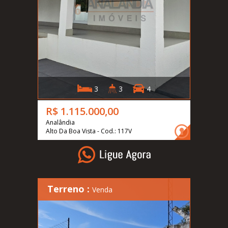
3
3
4
R$ 1.115.000,00
Analândia
Alto Da Boa Vista - Cod.: 117V
Terreno :
Venda