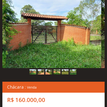
Cadastre
seu
Imóvel
Simulador
Financeiro
Localização
Contato
Chácara :
Venda
R$ 160.000,00