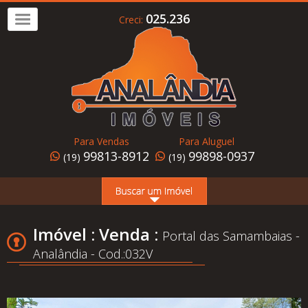
025.236
Creci:
Imóvel
a
Venda
Imóvel
para
Para Vendas
Para Aluguel
Alugar
99813-8912
99898-0937
(19)
(19)
Home
Page
Quem
Imóvel : Venda :
Portal das Samambaias -
Somos
Analândia - Cod.:032V
Conheça
Analândia