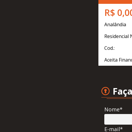
R$ 0,0
Analândia
Residencial
Cod.:
Aceita Finan
Faça
Nome*
E-mail*