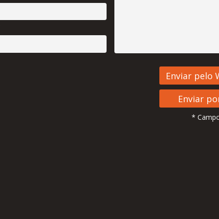
*
* Campo